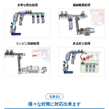
名寄せ照合処理
連続帳票処理
コンビニ収納処理
多点封入処理
出来る2
様々な封筒に対応出来ます