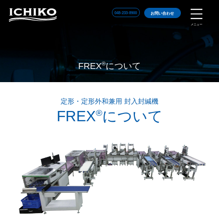
048-233-8900
お問い合わせ
メニュー
®
FREX
について
定形・定形外和兼用 封入封緘機
FREX
®
について