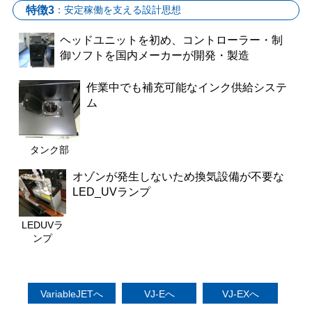
：安定稼働を支える設計思想
特徴3
ヘッドユニットを初め、コントローラー・制
御ソフトを国内メーカーが開発・製造
作業中でも補充可能なインク供給システ
ム
タンク部
オゾンが発生しないため換気設備が不要な
LED_UVランプ
LEDUVラ
ンプ
VariableJETへ
VJ-Eへ
VJ-EXへ