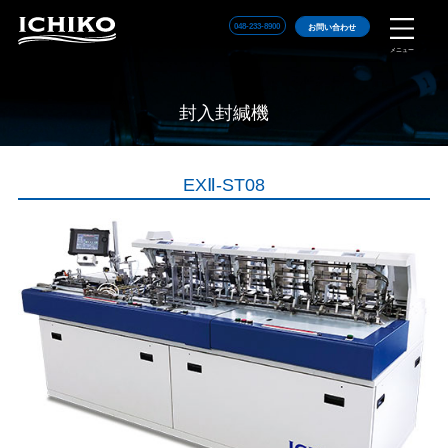
048-233-8900
お問い合わせ
メニュー
封入封緘機
EXⅡ-ST08