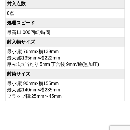
封入点数
8点
処理スピード
最高11,000回転/時間
封入物サイズ
最小:縦 76mm×横139mm
最大:縦135mm×横222mm
厚み:1点当たり 5mm 丁合後 9mm/通(無加圧)
封筒サイズ
最小:縦 90mm×横155mm
最大:縦140mm×横235mm
フラップ幅:25mm〜45mm