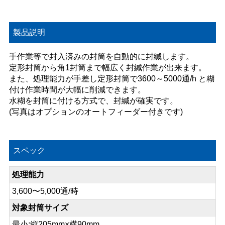
製品説明
手作業等で封入済みの封筒を自動的に封緘します。
定形封筒から角1封筒まで幅広く封緘作業が出来ます。
また、処理能力が手差し定形封筒で3600～5000通/h と糊
付け作業時間が大幅に削減できます。
水糊を封筒に付ける方式で、封緘が確実です。
(写真はオプションのオートフィーダー付きです)
スペック
処理能力
3,600〜5,000通/時
対象封筒サイズ
最小:縦205mm×横90mm