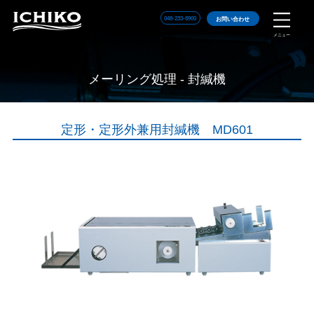
048-233-8900
お問い合わせ
メニュー
メーリング処理 - 封緘機
定形・定形外兼用封緘機 MD601