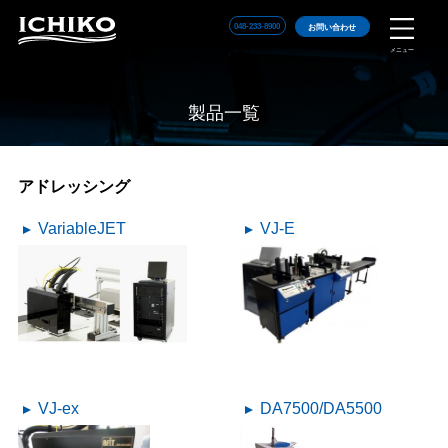
048-233-8900
お問い合わせ
メニュー
製品一覧
アドレッシング
VariableJET
VJ-E
VJ-ex
DA7500/DA5500